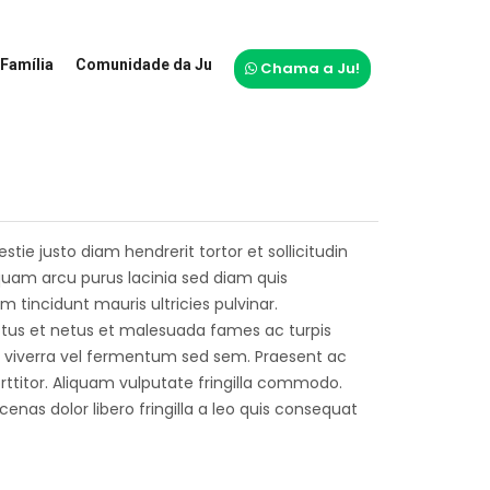
Família
Comunidade da Ju
Chama a Ju!
tie justo diam hendrerit tortor et sollicitudin
Aliquam arcu purus lacinia sed diam quis
tincidunt mauris ultricies pulvinar.
ctus et netus et malesuada fames ac turpis
ec viverra vel fermentum sed sem. Praesent ac
rttitor. Aliquam vulputate fringilla commodo.
ecenas dolor libero fringilla a leo quis consequat