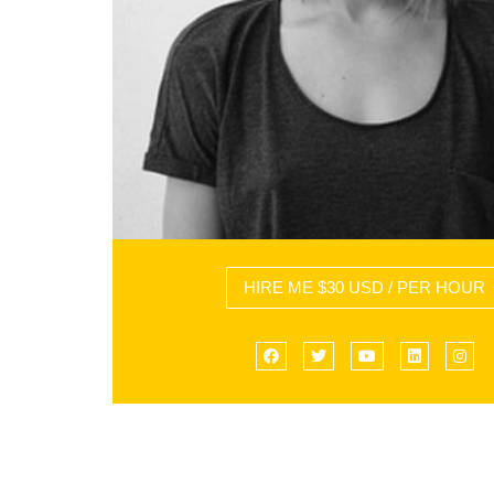
HIRE ME $30 USD / PER HOUR
Facebook
Twitter
YouTube
LinkedIn
Ins