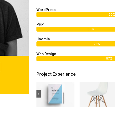
WordPress
90%
PHP
65%
Joomla
72%
Web Design
87%
Project Experience
tagram