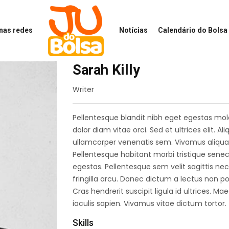
 nas redes
Notícias
Calendário
do Bolsa 
Sarah Killy
Writer
Pellentesque blandit nibh eget egestas moles
dolor diam vitae orci. Sed et ultrices elit. 
ullamcorper venenatis sem. Vivamus aliquam 
Pellentesque habitant morbi tristique sene
egestas. Pellentesque sem velit sagittis n
fringilla arcu. Donec dictum a lectus non po
Cras hendrerit suscipit ligula id ultrices. Ma
iaculis sapien. Vivamus vitae dictum tortor.
Skills