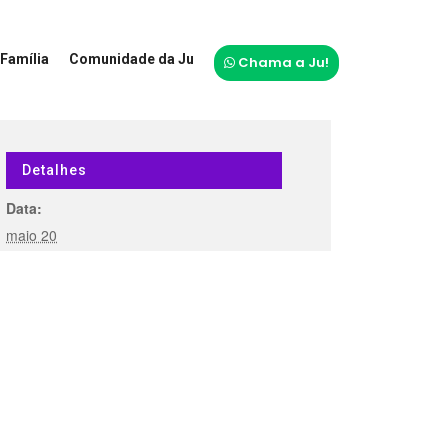
Família
Comunidade da Ju
Chama a Ju!
Detalhes
Data:
maio 20