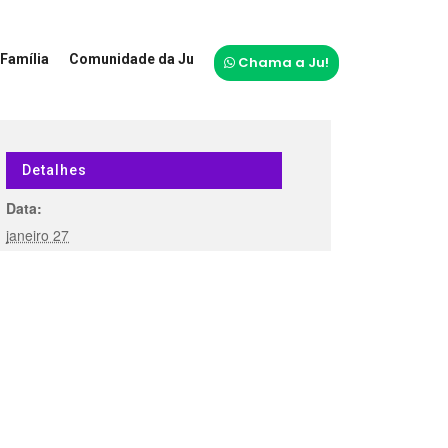
Família
Comunidade da Ju
Chama a Ju!
Detalhes
Data:
janeiro 27