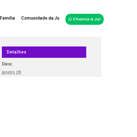
Família
Comunidade da Ju
Chama a Ju!
Detalhes
Data:
janeiro 28