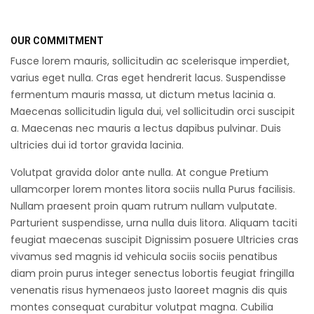
OUR COMMITMENT
Fusce lorem mauris, sollicitudin ac scelerisque imperdiet,
varius eget nulla. Cras eget hendrerit lacus. Suspendisse
fermentum mauris massa, ut dictum metus lacinia a.
Maecenas sollicitudin ligula dui, vel sollicitudin orci suscipit
a. Maecenas nec mauris a lectus dapibus pulvinar. Duis
ultricies dui id tortor gravida lacinia.
Volutpat gravida dolor ante nulla. At congue Pretium
ullamcorper lorem montes litora sociis nulla Purus facilisis.
Nullam praesent proin quam rutrum nullam vulputate.
Parturient suspendisse, urna nulla duis litora. Aliquam taciti
feugiat maecenas suscipit Dignissim posuere Ultricies cras
vivamus sed magnis id vehicula sociis sociis penatibus
diam proin purus integer senectus lobortis feugiat fringilla
venenatis risus hymenaeos justo laoreet magnis dis quis
montes consequat curabitur volutpat magna. Cubilia