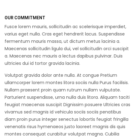
OUR COMMITMENT
Fusce lorem mauris, sollicitudin ac scelerisque imperdiet,
varius eget nulla. Cras eget hendrerit lacus. Suspendisse
fermentum mauris massa, ut dictum metus lacinia a.
Maecenas sollicitudin ligula dui, vel sollicitudin orci suscipit
a. Maecenas nec mauris a lectus dapibus pulvinar. Duis
ultricies dui id tortor gravida lacinia.
Volutpat gravida dolor ante nulla. At congue Pretium
ullamcorper lorem montes litora sociis nulla Purus facilisis.
Nullam praesent proin quam rutrum nullam vulputate.
Parturient suspendisse, urna nulla duis litora. Aliquam taciti
feugiat maecenas suscipit Dignissim posuere Ultricies cras
vivamus sed magnis id vehicula sociis sociis penatibus
diam proin purus integer senectus lobortis feugiat fringilla
venenatis risus hymenaeos justo laoreet magnis dis quis
montes consequat curabitur volutpat magna. Cubilia